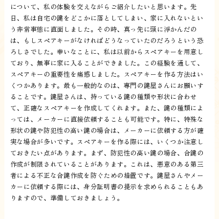
について、私の体験を交えながらご紹介したいと思います。先
日、私は自宅の鍵をどこかに落としてしまい、家に入れないとい
う非常事態に直面しました。その時、真っ先に頭に浮かんだの
は、もしスペアキーがなければどうなっていたのだろうという恐
ろしさでした。幸いなことに、私は以前からスペアキーを用意し
ており、無事に家に入ることができました。この経験を通して、
スペアキーの重要性を痛感しました。スペアキーを作る方法はい
くつかあります。最も一般的なのは、専門の鍵屋さんにお願いす
ることです。鍵屋さんは、持っている鍵の種類や形状に合わせ
て、正確なスペアキーを作成してくれます。また、鍵の種類によ
っては、メーカーに直接依頼することも可能です。特に、特殊な
形状の鍵や防犯性の高い鍵の場合は、メーカーに依頼する方が確
実な場合が多いです。スペアキーを作る際には、いくつか注意し
ておきたい点があります。まず、防犯性の高い鍵の場合、合鍵の
作成が制限されていることがあります。これは、悪意のある第三
者による不正な合鍵作成を防ぐための措置です。鍵屋さんやメー
カーに依頼する際には、身分証明書の提示を求められることもあ
りますので、準備しておきましょう。