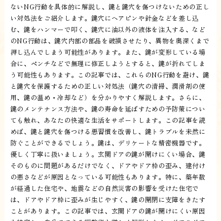
ないNG行動を具体的に解説し、鍵と鍵穴を傷つけないための正し
い対処法をご紹介します。鍵穴にヘアピンや針金などを差し込
む、鍵をハンマーで叩く、鍵穴に油以外の液体を注入する、など
のNG行動は、鍵穴内部の部品を破損させたり、異物を奥深くまで
押し込んでしまう可能性があります。また、鍵が変形している場
合に、ペンチなどで無理に修正しようとすると、鍵が折れてしま
う可能性もあります。この記事では、これらのNG行動を避け、鍵
と鍵穴を保護するための正しい対処法（鍵穴の清掃、潤滑剤の使
用、鍵の温め・冷却など）を分かりやすく解説します。さらに、
鍵のメンテナンス方法や、鍵の寿命を延ばすための予防策につい
ても触れ、あなたの快適な生活をサポートします。この記事を読
めば、鍵と鍵穴を傷つける悪習慣を改善し、鍵トラブルを未然に
防ぐことができるでしょう。鍵は、デリケートな精密機器です。
優しく丁寧に扱いましょう。玄関ドアの鍵が開けにくい場合、鍵
そのものに問題があるだけでなく、ドアやドア枠の歪み、建付け
の悪さなどが原因となっている可能性もあります。特に、築年数
が経過した住宅や、地震などの自然災害の影響を受けた住宅で
は、ドアやドア枠に歪みが生じやすく、鍵の開閉に支障をきたす
ことがあります。この記事では、玄関ドアの鍵が開けにくい原因