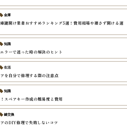
金庫
庫鍵開け業者おすすめランキング5選！費用相場や壊さず開ける選
説
知識
txtのエラーで迷った時の解決のヒント
生活
ドアを自分で修理する際の注意点
知識
別！スペアキー作成の難易度と費用
鍵交換
アのDIY修理で失敗しないコツ