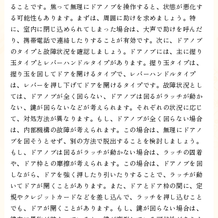
ることです。焦って無理にドアノブを操作すると、状態が悪化す
る可能性もあります。まずは、周囲に助けを求めましょう。特
に、室内に閉じ込められてしまった場合は、大声で助けを呼んだ
り、携帯電話で連絡したりすることが有効です。次に、ドアノブ
のタイプと故障状況を確認しましょう。ドアノブには、主に握り
玉タイプとレバーハンドルタイプがあります。握り玉タイプは、
握り玉を回してドアを開けるタイプで、レバーハンドルタイプ
は、レバーを押し下げてドアを開けるタイプです。故障状況とし
ては、ドアノブが全く回らない、ドアノブは回るがラッチが動か
ない、鍵が回らないなどが考えられます。それぞれの状況に応じ
て、対処方法が異なります。もし、ドアノブが全く回らない場合
は、内部機構の故障が考えられます。この場合は、無理にドアノ
ブを回そうとせず、別の方法で脱出することを検討しましょう。
もし、ドアノブは回るがラッチが動かない場合は、ラッチの固着
や、ドア枠との摩擦が考えられます。この場合は、ドアノブを回
しながら、ドアを強く押したり引いたりすることで、ラッチが動
いてドアが開くことがあります。また、ドアとドア枠の間に、定
規やクレジットカードなどを差し込んで、ラッチを押し込むこと
でも、ドアが開くことがあります。もし、鍵が回らない場合は、