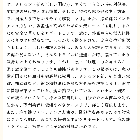
す。クレセント錠の正しい開け方、固くて回らない時の対処法、
補助錠の開け方と防犯効果、そして、特殊な窓の鍵の開け方ま
で、図解入りで分かりやすく解説します。また、窓の鍵のメンテ
ナンス方法や、防犯性を高めるための対策についても触れ、あな
たの安全な暮らしをサポートします。窓は、外部からの侵入経路
となりやすい場所です。しっかりと鍵をかけて、安全な生活を送
りましょう。正しい知識と対策は、あなたと家族を守ります。窓
の鍵が開かない！」そんなトラブルに遭遇した時、焦ってしまう
気持ちはよくわかります。しかし、焦って無理に力を加えると、
鍵や窓を傷つけてしまう可能性があります。この記事では、窓の
鍵が開かない原因を徹底的に究明し、クレセント錠、引き違い窓
錠、補助錠など、鍵の種類別に最適な対処法を解説します。鍵穴
に異物が詰まっている、鍵が錆び付いている、クレセント錠のネ
ジが緩んでいるなど、様々な原因別に、自分でできる簡単な対処
法から、専門業者に依頼すべきケースまで、詳しく解説します。
また、窓の鍵のメンテナンス方法や、防犯性を高めるための対策
についても触れ、あなたの快適な生活をサポートします。窓の鍵
トラブルは、放置せずに早めの対処が肝心です。