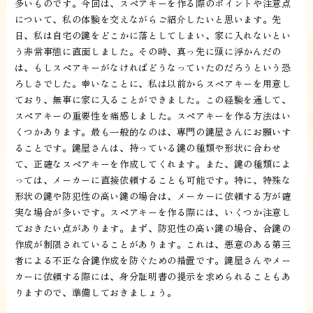
多いものです。今回は、スペアキーを作る際のポイントや注意点
について、私の体験を交えながらご紹介したいと思います。先
日、私は自宅の鍵をどこかに落としてしまい、家に入れないとい
う非常事態に直面しました。その時、真っ先に頭に浮かんだの
は、もしスペアキーがなければどうなっていたのだろうという恐
ろしさでした。幸いなことに、私は以前からスペアキーを用意し
ており、無事に家に入ることができました。この経験を通して、
スペアキーの重要性を痛感しました。スペアキーを作る方法はい
くつかあります。最も一般的なのは、専門の鍵屋さんにお願いす
ることです。鍵屋さんは、持っている鍵の種類や形状に合わせ
て、正確なスペアキーを作成してくれます。また、鍵の種類によ
っては、メーカーに直接依頼することも可能です。特に、特殊な
形状の鍵や防犯性の高い鍵の場合は、メーカーに依頼する方が確
実な場合が多いです。スペアキーを作る際には、いくつか注意し
ておきたい点があります。まず、防犯性の高い鍵の場合、合鍵の
作成が制限されていることがあります。これは、悪意のある第三
者による不正な合鍵作成を防ぐための措置です。鍵屋さんやメー
カーに依頼する際には、身分証明書の提示を求められることもあ
りますので、準備しておきましょう。