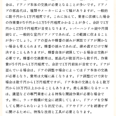
合は、ドアノブ本体の交換が必要となることが多いです。ドアノ
ブの部品代は、種類やメーカーによって幅がありますが、一般的
に数千円から1万円程度です。これに加えて、業者に依頼した場合
の作業費が5千円から1万5千円程度かかることが多く、合計で1万
円から2万5千円程度が目安となります。レバーハンドル錠や円筒
錠など、一般的な室内ドアノブであれば、この範囲に収まること
が多いでしょう。ドアの歪みや蝶番の緩みが原因でドアが開かな
い場合も考えられます。蝶番の緩みであれば、締め直すだけで解
決することもありますが、蝶番自体が破損している場合は交換が
必要です。蝶番の交換費用は、部品代が数百円から数千円、作業
費が5千円から1万円程度で、合計で1万円前後が目安です。ドアが
歪んでいる場合は、ドアの調整や場合によってはドア本体の交換
が必要となり、費用は大幅に高くなります。ドア調整だけで済む
場合は数千円から1万円程度ですが、ドア本体の交換となると数万
円から10万円以上かかることもあります。最も高額になるケース
は、鍵屋などの専門業者による特殊な開錠作業が必要な場合で
す。特に、ラッチ機構が完全に破損してしまい、ドアノブを分解
しても開けられないような状況では、ドアやドアノブを破壊せず
に開けるために、特殊な技術と工具が必要となります。