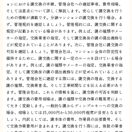
ョンにおける鍵交換の手順、管理会社への確認事項、費用相場、
そして注意点について詳しく解説します。安心して鍵交換を行う
ための情報が満載です。分譲マンションの鍵交換を行う場合、ま
ず、管理規約を確認しましょう。管理規約には、鍵交換に関する
規定が記載されている場合があります。例えば、鍵の種類やメー
カーの指定、交換業者の指定、そして鍵交換後の鍵の提出義務な
どが規定されていることがあります。次に、管理会社に鍵交換の
可否を確認しましょう。管理会社は、マンション全体の防犯性を
維持するために、鍵交換に関する一定のルールを設けている場合
があります。例えば、鍵の種類やメーカーの指定、交換業者の指
定、そして鍵交換後の鍵の提出義務などが定められていることが
あります。管理会社に確認する際には、鍵交換の理由、交換する
鍵の種類、交換業者名、そして工事期間などを伝える必要があり
ます。管理会社は、これらの情報を基に、鍵交換の可否を判断し
ます。鍵交換の費用相場は、鍵の種類や交換作業の難易度によっ
て大きく変動します。一般的な鍵からディンプルキーへの交換の
場合、相場としては15,000円から30,000円程度が目安となるで
しょう。内訳としては、鍵本体の費用、作業員の出張費用、そし
て交換作業費用が含まれます。鍵交換を行う際には、複数の業者