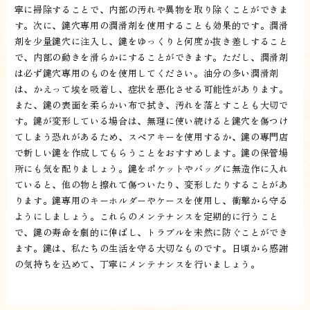
寧に掃除することで、内部の汚れや異物を取り除くことができま
す。次に、鍵穴専用の潤滑剤を使用することも効果的です。潤滑
剤を少量鍵穴に注入し、鍵をゆっくりと何度か抜き差しすること
で、内部の動きを滑らかにすることができます。ただし、潤滑剤
は必ず鍵穴専用のものを使用してください。油分の多い潤滑剤
は、かえって埃を吸着し、症状を悪化させる可能性があります。
また、鍵の表面を柔らかい布で拭き、汚れを落とすことも大切で
す。鍵が変形している場合は、無理に使い続けると鍵穴を傷つけ
てしまう恐れがあるため、スペアキーを使用するか、鍵の専門店
で新しい鍵を作成してもらうことをおすすめします。鍵の保管場
所にも気を配りましょう。鍵をポケットやバッグに無造作に入れ
ていると、他の物と擦れて傷ついたり、変形したりすることがあ
ります。鍵専用のキーホルダーやケースを使用し、衝撃から守る
ようにしましょう。これらのメンテナンスを定期的に行うこと
で、鍵の寿命を劇的に伸ばし、トラブルを未然に防ぐことができ
ます。鍵は、私たちの生活を守る大切なものです。日頃から感謝
の気持ちを込めて、丁寧にメンテナンスを行いましょう。