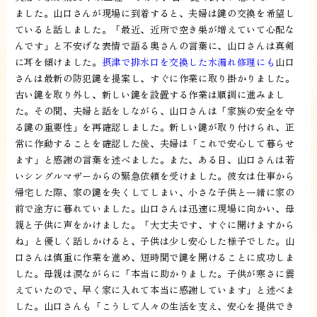
ました。山口さんが現場に到着すると、夫婦は鍵の交換を希望し
ていると話しました。「最近、近所で空き巣が増えていて心配な
んです」と不安げな表情で語る奥さんの言葉に、山口さんは真剣
に耳を傾けました。
摂津で排水口を交換した水漏れ修理にも
山口
さんは最新の防犯鍵を提案し、すぐに作業に取り掛かりました。
古い鍵を取り外し、新しい鍵を設置する作業は順調に進みまし
た。その間、夫婦と話をしながら、山口さんは「家族の安全を守
る鍵の重要性」を再確認しました。新しい鍵が取り付けられ、正
常に作動することを確認した後、夫婦は「これで安心して暮らせ
ます」と感謝の言葉を述べました。また、ある日、山口さんは若
いシングルマザーからの緊急依頼を受けました。彼女は仕事から
帰宅した際、家の鍵を失くしてしまい、小さな子供と一緒に家の
前で途方に暮れていました。山口さんは迅速に現場に向かい、母
親と子供に声をかけました。「大丈夫です、すぐに開けますから
ね」と優しく話しかけると、子供は少し安心した様子でした。山
口さんは慎重に作業を進め、短時間で鍵を開けることに成功しま
した。母親は涙ながらに「本当に助かりました。子供が寒さに震
えていたので、早く家に入れて本当に感謝しています」と述べま
した。山口さんも「こうして人々の生活を支え、安心を提供でき