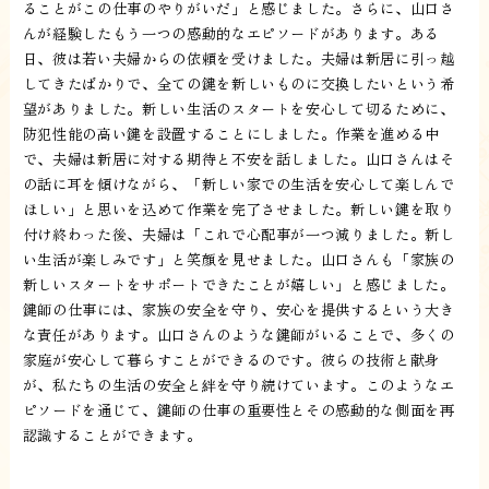
ることがこの仕事のやりがいだ」と感じました。さらに、山口さ
んが経験したもう一つの感動的なエピソードがあります。ある
日、彼は若い夫婦からの依頼を受けました。夫婦は新居に引っ越
してきたばかりで、全ての鍵を新しいものに交換したいという希
望がありました。新しい生活のスタートを安心して切るために、
防犯性能の高い鍵を設置することにしました。作業を進める中
で、夫婦は新居に対する期待と不安を話しました。山口さんはそ
の話に耳を傾けながら、「新しい家での生活を安心して楽しんで
ほしい」と思いを込めて作業を完了させました。新しい鍵を取り
付け終わった後、夫婦は「これで心配事が一つ減りました。新し
い生活が楽しみです」と笑顔を見せました。山口さんも「家族の
新しいスタートをサポートできたことが嬉しい」と感じました。
鍵師の仕事には、家族の安全を守り、安心を提供するという大き
な責任があります。山口さんのような鍵師がいることで、多くの
家庭が安心して暮らすことができるのです。彼らの技術と献身
が、私たちの生活の安全と絆を守り続けています。このようなエ
ピソードを通じて、鍵師の仕事の重要性とその感動的な側面を再
認識することができます。