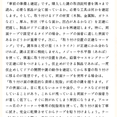
「事前の準備と確認」です。購入した鍵の取扱説明書を隅々まで
読み、必要な部品が全て揃っているか、必要な工具は何かを確認
します。そして、取り付けるドアの材質（木製、金属製、ガラス
など）、厚み、形状（平らな面か、凹凸があるかなど）を正確に
把握し、製品がドアに適合しているかを再確認します。特に、両
面テープで固定するタイプの場合、テープの接着に適した表面で
あるかどうかが重要です。次に、「取り付け位置の正確なマーキ
ング」です。鍵本体と受け座（ストライク）が正確にかみ合わな
ければ、鍵は正常に機能しません。メジャーや水平器（あれば）
を使って、慎重に取り付け位置を決め、鉛筆やマスキングテープ
で正確に印をつけましょう。仮止めができる製品であれば、一度
仮止めしてドアの開閉や鍵の動作を確認してから本番の取り付け
に移るのが理想です。そして、両面テープを使用する場合は、
「取り付け面の徹底的な清掃と脱脂」が成功の鍵を握ります。ド
アの表面には、目に見えないホコリや油分、ワックスなどが付着
していることがあり、これらが残っていると両面テープの接着力
が著しく低下し、すぐに剥がれてしまう原因になります。アルコ
ール系のクリーナーや専用の脱脂剤を使って、取り付け面を丁寧
に拭き、完全に乾燥させてからテープを貼り付けましょう。テー