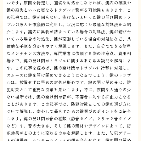
ルです。原因を特定し、適切な対処をしなければ、鍵穴の破損や
鍵の紛失といった更なるトラブルに繋がる可能性もあります。こ
の記事では、鍵が回らない、抜けないといった鍵の開け閉めトラ
ブルの原因を徹底的に究明し、状況に応じた最適な対処法をご紹
介します。鍵穴に異物が詰まっている場合の対処法、鍵が錆び付
いている場合の対処法、鍵が変形している場合の対処法など、具
体的な手順を分かりやすく解説します。また、自分でできる簡単
なメンテナンス方法や、専門業者に依頼する際の注意点、費用相
場まで、鍵の開け閉めトラブルに関するあらゆる疑問を解消しま
す。この記事を読めば、鍵の開け閉めトラブルに冷静に対処し、
スムーズに鍵を開け閉めできるようになるでしょう。鍵のトラブ
ルは、放置せずに早めの対処が肝心です。鍵の開け閉め音は、防
犯対策として重要な役割を果たします。特に、夜間や人通りの少
ない場所では、鍵の開け閉め音が、不審者に対する抑止力となる
ことがあります。この記事では、防犯対策としての鍵の選び方に
ついて解説し、安心して暮らすための鍵選びのポイントをご紹介
します。鍵の開け閉め音の種類（静音タイプ、クリック音タイプ
など）や、音の大きさ、そして鍵の素材やデザインによって、防
犯効果がどのように変わるのかを解説します。また、防犯ブザー
との連携や、センサーライトとの組み合わせなど、鍵の開け閉め