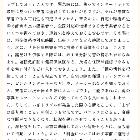
ップしておく」ことです。緊急時には、焦ってインターネットで
最初に見つけた業者に連絡してしまいがちですが、それが悪質な
業者である可能性も否定できません。普段から、自宅や職場の近
隣で評判の良い鍵業者や、全国対応の信頼できる大手業者などを
いくつか調べておき、連絡先を控えておくと安心です。その際に
は、料金体系や対応時間、出張エリアなども確認しておきましょ
う。次に、「身分証明書を常に携帯する習慣をつける」ことで
す。鍵開けを依頼する際には、必ず身分証明書の提示を求められ
ます。運転免許証や健康保険証など、氏名と住所が確認できるも
のを常に財布などに入れておきましょう。また、「鍵の情報を把
握しておく」ことも役立ちます。自宅の鍵の種類（ディンプルキ
ー、ピンシリンダーキーなど）や、メーカー名などを知っておく
と、業者に状況を伝える際にスムーズです。可能であれば、鍵の
写真をスマートフォンなどで撮っておくのも良いかもしれませ
ん。そして、いざトラブルが発生した際の心構えとして、「まず
は落ち着くこと」が何よりも大切です。パニックになると、冷静
な判断ができなくなり、状況を悪化させてしまうこともありま
す。深呼吸をして、事前に準備しておいた情報をもとに、落ち着
いて行動しましょう。また、「料金については必ず事前に確認す