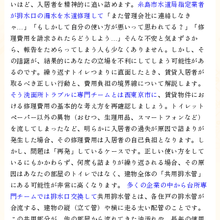
いほど、入居者を精神的に追い詰めます。
糸島市水道局指定業者
が排水口の漏水を水道修理して
「また管理会社に連絡しなき
ゃ…」「もしかして自分の使い方が悪いって思われてる？」「修
理費用を請求されたらどうしよう…」そんな不安と気まずさか
ら、報告をためらってしまう人も少なくありません。しかし、そ
の躊躇が、結果的にあなたの立場を不利にしてしまう可能性があ
るのです。繰り返すトイレつまりに直面したとき、賃貸入居者が
取るべき正しい行動と、費用負担の境界線について解説します。
そう洗面所トラブルに専門チームとは西東京市に
、賃貸物件にお
ける修理費用の基本的な考え方を再確認しましょう。トイレット
ペーパー以外の異物（おむつ、生理用品、スマートフォンなど）
を流してしまったなど、明らかに入居者の過失が原因で詰まりが
発生した場合、その修理費用は入居者の自己負担となります。し
かし、問題は「再発」しているケースです。正しい使い方をして
いるにもかかわらず、何度も詰まりが繰り返される場合、その原
因はあなたの部屋のトイレではなく、建物全体の「共用排水管」
にある可能性が非常に高くなります。
多くの企業の中から台所専
門チームでは排水口交換して
共用排水管とは、各住戸の排水管が
合流する、建物の縦（立て管）や横に走る太い配管のことです。
この共用部分が、他の部屋から流れてきた油汚れや、長年の使用