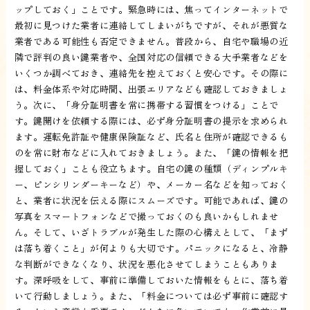
ップしておく」ことです。緊急時には、焦ってインターネットで
最初に見つけた業者に連絡してしまいがちですが、それが悪質な
業者である可能性も否定できません。普段から、自宅や職場の近
隣で評判の良い鍵業者や、全国対応の信頼できる大手業者などを
いくつか調べておき、連絡先を控えておくと安心です。その際に
は、料金体系や対応時間、出張エリアなども確認しておきましょ
う。次に、「身分証明書を常に携帯する習慣をつける」ことで
す。鍵開けを依頼する際には、必ず身分証明書の提示を求められ
ます。運転免許証や健康保険証など、氏名と住所が確認できるも
のを常に財布などに入れておきましょう。また、「鍵の情報を把
握しておく」ことも役立ちます。自宅の鍵の種類（ディンプルキ
ー、ピンシリンダーキーなど）や、メーカー名などを知っておく
と、業者に状況を伝える際にスムーズです。可能であれば、鍵の
写真をスマートフォンなどで撮っておくのも良いかもしれませ
ん。そして、いざトラブルが発生した際の心構えとして、「まず
は落ち着くこと」が何よりも大切です。パニックになると、冷静
な判断ができなくなり、状況を悪化させてしまうこともありま
す。深呼吸をして、事前に準備しておいた情報をもとに、落ち着
いて行動しましょう。また、「料金については必ず事前に確認す