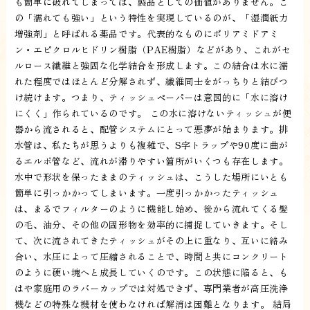
も簡単に破れてしまっては、製品としての価値がありません。こ
の「濡れても強い」という特性を実現しているのが、「湿潤紙力
増強剤」と呼ばれる薬品です。代表的なものにポリアミドアミ
ン・エピクロルヒドリン樹脂（PAE樹脂）などがあり、これがセ
ルロース繊維と強固な化学結合を形成します。この結合は水に濡
れた程度ではほとんど分解されず、繊維同士をがっちりと結びつ
け続けます。つまり、ティッシュペーパーは意図的に「水に溶け
にくく」作られているのです。 この水に溶けないティッシュが便
器から流されると、配管システムにとって悪夢が始まります。排
水管は、私たちが思うよりも複雑で、S字トラップや90度に曲が
るエルボ管など、流れが滞りやすい箇所がいくつも存在します。
水中で形状を保ったままのティッシュは、こうした場所にいとも
簡単に引っかかってしまいます。一度引っかかったティッシュ
は、まるでフィルターのように機能し始め、後から流れてくる髪
の毛、油分、その他の固形物を効率的に捕捉していきます。そし
て、次に流されてきたティッシュがその上に重なり、互いに絡み
合い、水圧によって圧縮されることで、時間と共にコンクリート
のように硬い塊へと成長していくのです。この状態に陥ると、も
はや家庭用のラバーカップでは対処できず、専門業者が高圧洗浄
機などの特殊な機材を使わなければ解消は困難となります。 結局