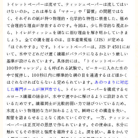
トイレットペーパーは流せて、ティッシュペーパーは流してはい
けないのか。これは単なる「マナー」や「習慣」の問題ではな
く、それぞれの紙が持つ物理的・化学的な特性に根差した、極め
て合理的な理由が存在するのです。今回は、少し科学的な視点か
ら、トイレがティッシュを頑なに拒む理由を解き明かしていきま
しょう。 全ての鍵を握るのは、日本産業規格（JIS）が定める
「ほぐれやすさ」です。トイレットペーパーは、JIS P 4501にお
いて、水中でどれだけ速く繊維がバラバラになるかという厳しい
基準が設けられています。具体的には、「トイレットペーパー
100秒チャレンジ」とも呼ばれる試験で、ビーカーに入れた水の
中で撹拌し、100秒以内に標準的な網の目を通過するほど細かく
ほぐれなければならないと定められています。
あのつまりに対応
した専門チームが神戸市でも
、トイレットペーパーを構成するセ
ルロース繊維の結合が、水中で速やかに解けるように設計されて
いるためです。繊維同士が比較的弱い力で結びついているため、
水流という物理的な力が加わることで、瞬時にその構造を失い、
配管を詰まらせることなく流れていくのです。 一方、ティッシュ
ペーパーは正反対の思想で作られています。その使命は、水分に
触れてもその形状と強度を維持すること。涙を拭い、鼻をかんで