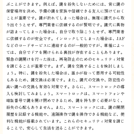
ぶことができます。例えば、鍵を紛失しないためには、常に鍵の
保管場所を決め、予備の鍵を家族や信頼できる友人に預けておく
ことが重要です。鍵が折れてしまった場合は、無理に鍵穴から取
り出そうとせず、専門業者に依頼するのが賢明です。鍵穴に異物
が詰まってしまった場合は、自分で取り除こうとせず、専門業者
に依頼するのが安全です。インロックしてしまった場合は、JAF
などのロードサービスに連絡するのが一般的ですが、車種によっ
ては、自分でドアを開けられる裏技が存在することもあります。
緊急の鍵開けを行った後は、再発防止のためのセキュリティ対策
を講じることが重要です。まず、鍵を交換することを検討しまし
ょう。特に、鍵を紛失した場合は、誰かが拾って悪用する可能性
もあるため、鍵交換は必須です。また、鍵穴の交換や、防犯性の
高い鍵への交換も有効な対策です。さらに、スマートロックの導
入も検討してみましょう。スマートロックは、スマートフォンや
暗証番号で鍵を開け閉めできるため、鍵を持ち歩く必要がなく、
紛失の心配もありません。また、スマートロックには、鍵の開閉
履歴を記録する機能や、遠隔操作で鍵を操作できる機能など、便
利な機能が搭載されています。これらのセキュリティ対策を講じ
ることで、安心して生活を送ることができます。